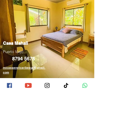
Casa Mahali
Puerto Viejo
8794 5678
micasaenelcaribesur@gmail.
com