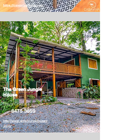
https://casavivalodge.com
The Green Jungle
House
Playa Chiquita
8475 3859
http://www.greenjunglehouse
.com/