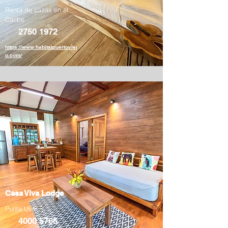
Renta de casas en el
Caribe
2750 1972
https://www.habitatpuertoviej
o.com/
Casa Viva Lodge
Punta Uva
4000 5766