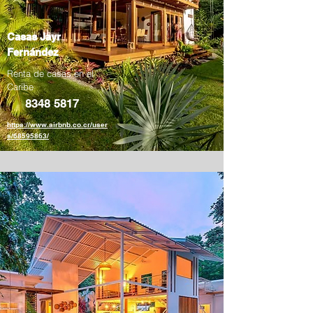
Casas Jayr
Fernández
Renta de casas en el
Caribe
8348 5817
https://www.airbnb.co.cr/user
s/68595863/