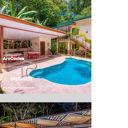
AroCocles
Apartamentos
equipados
8855-4371
arococles@gmail.com