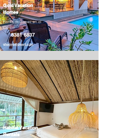
Gold Vacation
Homes
Renta de casas en el
Caribe
8381 6837
ghprmg@gmail.com
Habitat Vacation
Rentals