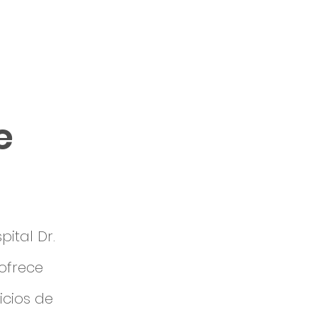
ceros
Contacto
Blog
e
ital Dr.
 ofrece
icios de